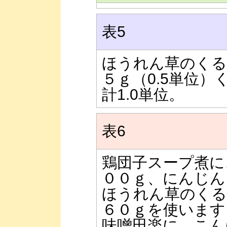
表5
ほうれん草のくる
５ｇ（0.5単位）
計1.0単位。
表6
鶏団子スープ煮に
００ｇ、にんじん
ほうれん草のくる
６０ｇを使いま
味噌田楽に、こん