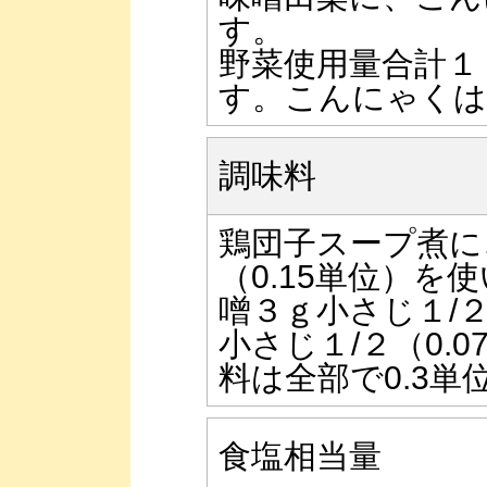
す。
野菜使用量合計１
す。こんにゃくは
調味料
鶏団子スープ煮に
（0.15単位）を
噌３ｇ小さじ１/２（
小さじ１/２（0.
料は全部で0.3単
食塩相当量