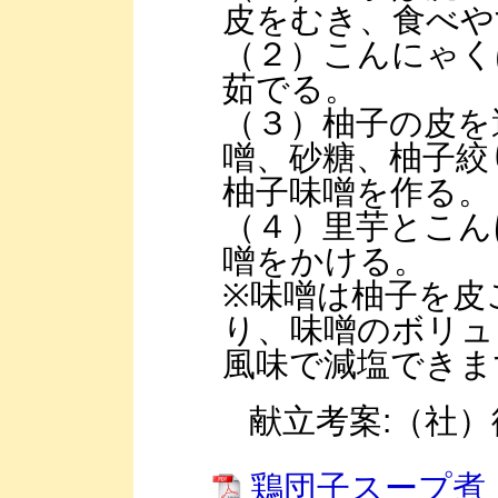
皮をむき、食べや
（２）こんにゃく
茹でる。
（３）柚子の皮を
噌、砂糖、柚子絞
柚子味噌を作る。
（４）里芋とこん
噌をかける。
※味噌は柚子を皮
り、味噌のボリュ
風味で減塩できま
献立考案:（社）
鶏団子スープ煮