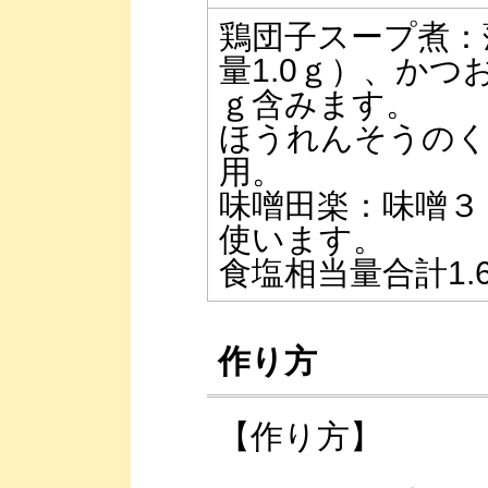
鶏団子スープ煮：
量1.0ｇ）、かつ
ｇ含みます。
ほうれんそうのく
用。
味噌田楽：味噌３ｇ
使います。
食塩相当量合計1.
作り方
【作り方】