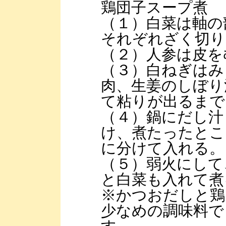
鶏団子スープ煮
（１）白菜は軸の
それぞれざく切り
（２）人参は皮を
（３）白ねぎはみ
肉、生姜のしぼり
て粘りが出るまで
（４）鍋にだし汁
け、煮たったとこ
に分けて入れる。
（５）弱火にして
と白菜も入れて煮
※かつおだしと鶏
少なめの調味料で