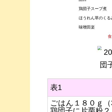
鶏団子スープ煮
ほうれん草のくる
味噌田楽
食
表1
ごはん１８０ｇ（3
鶏団子に片栗粉２ｇ