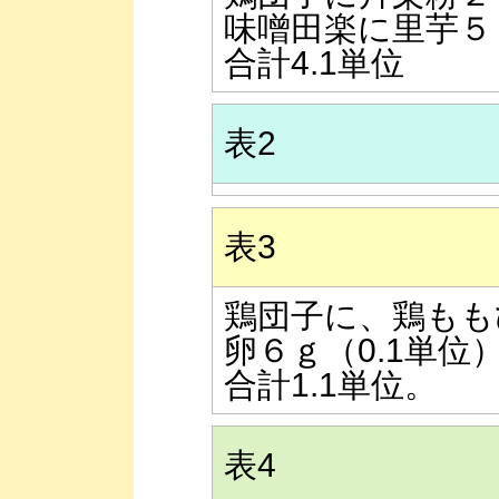
味噌田楽に里芋５５
合計4.1単位
表2
表3
鶏団子に、鶏もも
卵６ｇ（0.1単位
合計1.1単位。
表4