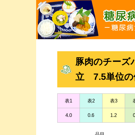
豚肉のチーズパ
立 7.5単位
表1
表2
表3
4.0
0.6
1.2
品目