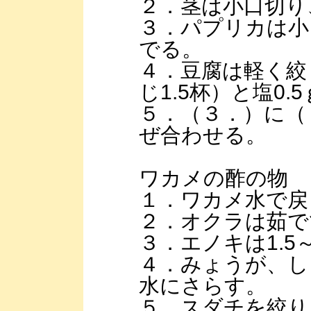
２．茎は小口切り
３．パプリカは小
でる。
４．豆腐は軽く絞
じ1.5杯）と塩0
５．（３．）に（
ぜ合わせる。
ワカメの酢の物
１．ワカメ水で戻
２．オクラは茹で
３．エノキは1.5
４．みょうが、し
水にさらす。
５．スダチを絞り