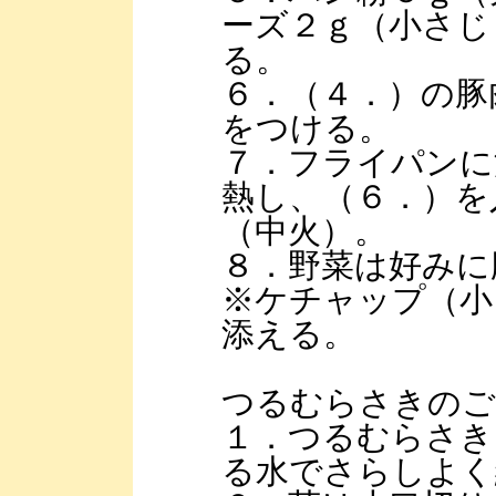
ーズ２ｇ（小さじ
る。
６．（４．）の豚
をつける。
７．フライパンに
熱し、（６．）を
（中火）。
８．野菜は好みに
※ケチャップ（小
添える。
つるむらさきのご
１．つるむらさき
る水でさらしよく