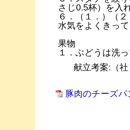
さじ0.5杯）を入
６．（１．）（２
水気をよくきって
果物
１．ぶどうは洗っ
献立考案:（社
豚肉のチーズパ