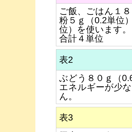
ご飯、ごはん１８
粉５ｇ（0.2単位
位）を使います。
合計４単位
表2
ぶどう８０ｇ（0
エネルギーが少な
ん。
表3