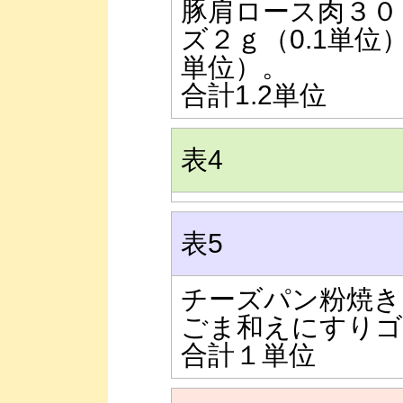
豚肩ロース肉３０
ズ２ｇ（0.1単位
単位）。
合計1.2単位
表4
表5
チーズパン粉焼き
ごま和えにすりゴ
合計１単位