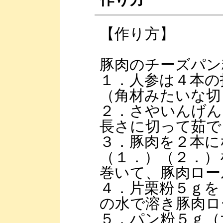
【作り方】
豚肉のチーズパン
１．人参は４本の
（角材みたいな切
２．さやいんげん
長さに切って茹で
３．豚肉を２本に
（１．）（２．）
巻いて、豚肉ロー
４．片栗粉５ｇを（
の水で溶き豚肉ロ
５．パン粉５ｇ（