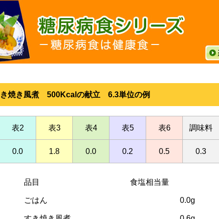
き焼き風煮 500Kcalの献立 6.3単位の例
表2
表3
表4
表5
表6
調味料
0.0
1.8
0.0
0.2
0.5
0.3
品目
食塩相当量
ごはん
0.0g
すき焼き風煮
0.6g