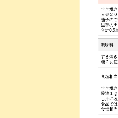
すき焼き
人参２０
茄子のご
里芋の田
合計0.
調味料
すき焼き
糖２ｇ使
食塩相当
すき焼き
醤油１ｇ
し汁に塩
食品では
食塩相当