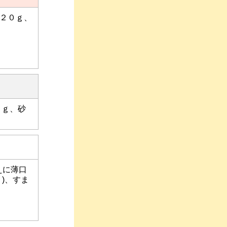
２０ｇ、
２ｇ、砂
えに薄口
ｇ)、すま