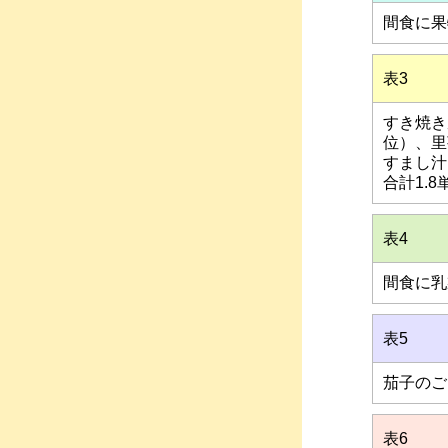
間食に果
表3
すき焼き
位）、里
すまし汁
合計1.
表4
間食に乳
表5
茄子のご
表6