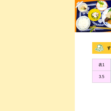
す
表1
3.5