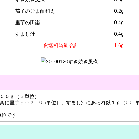
茄子のごま酢和え
0.2g
里芋の田楽
0.4g
すまし汁
0.4g
食塩相当量 合計
1.6g
５０ｇ（３単位）
楽に里芋５０ｇ（0.5単位）、すまし汁にあられ麩１ｇ（0.01
4単位です。