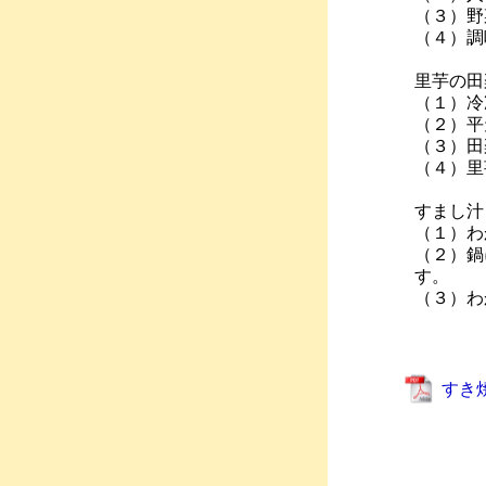
（３）野
（４）調
里芋の田
（１）冷
（２）平
（３）田
（４）里
すまし汁
（１）わ
（２）鍋
す。
（３）わ
すき