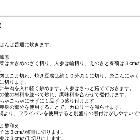
】
はんは普通に炊きます。
風煮
菜は大きめのざく切り、人参は輪切り、えのきと春菊は３cm
。
肉はこま切れ、焼き豆腐は約１０分の１に切り、糸こんにゃく
に切ります。
に牛肉を入れ軽く炒めます。人参はさっと茹でておきます。
の他の材料を並べて炒れ、調味料を合わせて煮付けます。
ちゃごちゃにせずに１品ずつ盛り付けます。
赤身の部分を使用することで、カロリーを減らせます。
鍋より、フライパンを使用すると別盛りの煮付けがしやすいで
ま酢和え
子は３cmの短冊に切ります。
参は３cmの千切りにします。