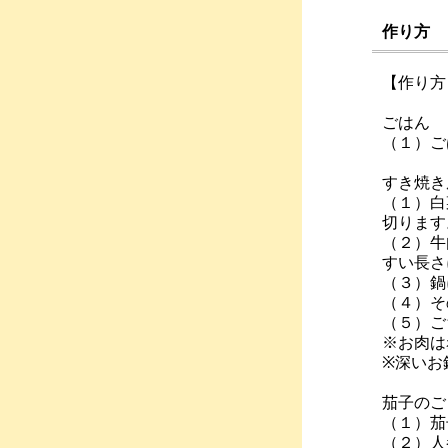
作り方
【作り方
ごはん
（１）ご
すき焼き
（１）白
切ります
（２）牛
すい長さ
（３）鍋
（４）そ
（５）ご
※お肉は
※深いお
茄子のご
（１）茄
（２）人