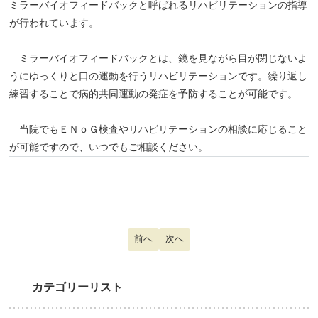
ミラーバイオフィードバックと呼ばれるリハビリテーションの指導
が行われています。
ミラーバイオフィードバックとは、鏡を見ながら目が閉じないよ
うにゆっくりと口の運動を行うリハビリテーションです。繰り返し
練習することで病的共同運動の発症を予防することが可能です。
当院でもＥＮｏＧ検査やリハビリテーションの相談に応じること
が可能ですので、いつでもご相談ください。
前の記事へ: 突発性難聴
前へ
次の記事へ: 育児ノイローゼ
次へ
カテゴリーリスト