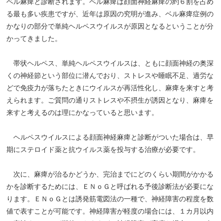
ベル麻痺と診断されます。ベル麻痺は顔面神経麻痺の約６割を占め
る最も多い疾患ですが、近年は原因の究明が進み、ベル麻痺症例の
かなりの部分で単純ヘルペスウイルスが原因となるということが分
かってきました。
帯状ヘルペス、単純ヘルペスウイルスは、ともに顔面神経の奥深
くの神経節という部位に潜んでおり、ストレスや睡眠不足、過労な
どで免疫力が落ちたときにウイルスが再活性化し、麻痺を来すと考
えられます。ご質問の通りストレスや不摂生が誘因となり、麻痺を
来すと考えるのは理にかなっていると思います。
ヘルペスウイルスによる顔面神経麻痺と診断がついた場合は、早
期にステロイド薬と抗ウイルス薬を投与する治療が必要です。
次に、麻痺が治るかどうか、完治までにどのくらい期間がかかる
かを診断するためには、ＥＮｏＧと呼ばれる予後診断法が必要にな
ります。ＥＮｏＧとは誘発筋電図法の一種で、神経障害の程度を数
値で表すことが可能です。神経障害が軽度の場合には、１カ月以内