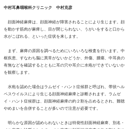
中村耳鼻咽喉科クリニック 中村克彦
顔面神経麻痺は、顔面神経が障害されることにより生じます。顔
を動かす筋肉が麻痺し、目が閉じられない、うがいをすると口から
水がこぼれる、といった症状を来します。
まず、麻痺の原因を調べるためにいろいろな検査を行います。中
枢疾患、すなわち脳に異常がないかどうか、外傷、腫瘍、中耳炎の
有無などを確認するとともに耳の穴や耳介に水疱ができていないか
を観察します。
水疱を認めた場合はラムゼイ・ハント症候群と呼ばれ、帯状ヘル
ペスウイルスにより生じる顔面神経麻痺と診断されます。ラムゼ
イ・ハント症候群は、顔面神経麻痺の約２割を占めるとされ、難聴
やめまいを合併することが多いので注意が必要です。
明らかな原因が認められないときは特発性顔面神経麻痺、別名・