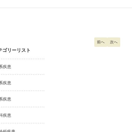
前の記事へ: 寝汗で
前へ
次の記事へ:
次へ
テゴリーリスト
系疾患
系疾患
系疾患
科疾患
外科疾患