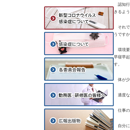
認知行
きるよう
それで
うですか
環境要
早寝早起
す。
体が少
適度な
仕事の
自分に