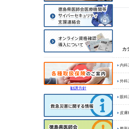
カ
内科
外科
勧誘方針
眼科
皮膚
整形