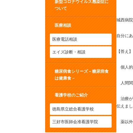
新型コロナウイルス感染症に
ついて
城西病院
医療相談
自分にあ
医療電話相談
【答え】
エイズ診断・相談
個人的
糖尿病食シリーズ－糖尿病食
は健康食－
人間関
看護学校のご紹介
治療が
伝えまし
徳島県立総合看護学校
三好市医師会准看護学院
薬以外