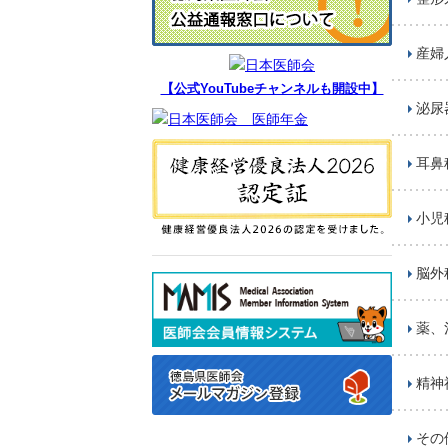
産婦
【公式YouTubeチャンネルも開設中】
泌尿
耳鼻
小児
脳外
薬、
精神
その