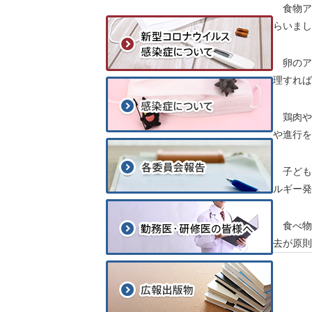
食物ア
らいまし
卵のア
理すれば
鶏肉や
や進行を
子ども
ルギー発
食べ物
去が原則