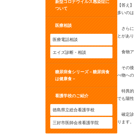
新型コロナウイルス感染症に
【答え】
ついて
多いのは
医療相談
さらに
とがあり
医療電話相談
食物ア
エイズ診断・相談
その後
糖尿病食シリーズ－糖尿病食
べ物への
は健康食－
特異的
看護学校のご紹介
でも陽性
徳島県立総合看護学校
確定診
ります。
三好市医師会准看護学院