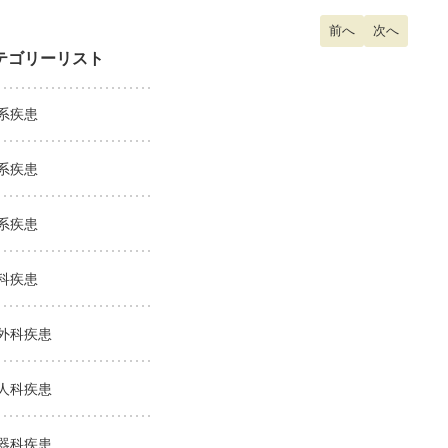
前の記事へ: 風疹
前へ
次の記事へ:
次へ
テゴリーリスト
系疾患
系疾患
系疾患
科疾患
外科疾患
人科疾患
器科疾患