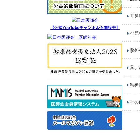
耳鼻
【公式YouTubeチャンネルも開設中】
小児
脳外
薬、
精神
その