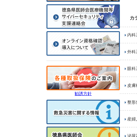
カ
内科
外科
眼科
皮膚
勧誘方針
整形
産婦
泌尿