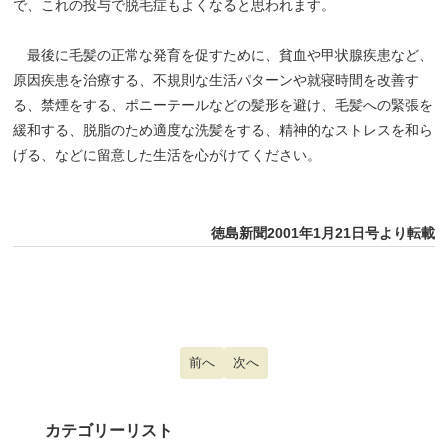
で、これの投与で脱毛症もよくなると思われます。
最後に毛髪の正常な発育を促すために、貧血や甲状腺疾患など、
原因疾患を治療する、不規則な生活パターンや就寝時間を改善す
る、禁煙をする、ポニーテールなどの髪形を避け、毛髪への緊張を
緩和する、脱脂のため適度な洗髪をする、精神的なストレスを和ら
げる、などに留意した生活を心がけてください。
徳島新聞2001年1月21日号より転載
前の記事へ: こむら返り
前へ
次の記事へ: コンタクトレンズの選
次へ
カテゴリーリスト