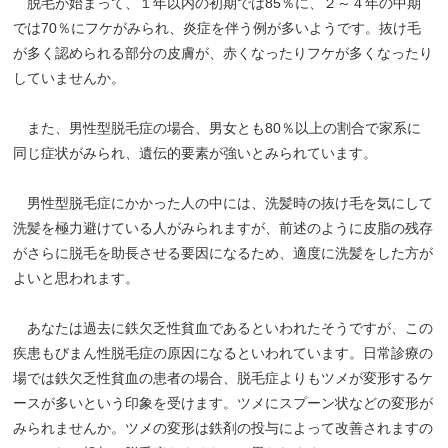
脱毛が始まって、１年以内の初期では85％に、２～４年の中期
では70％にフケがみられ、炎症を伴う例が多いようです。抜け毛
が多く認められる部分の皮膚が、赤くなったりフケが多くなったり
していませんか。
また、男性型脱毛症の場合、男女とも80％以上の割合で家系に
同じ症状がみられ、遺伝的要素が強いとみられています。
男性型脱毛症にかかった人の中には、洗髪時の抜け毛を気にして
洗髪を極力避けている人がみられますが、前述のように皮脂の残存
がさらに脱毛を助長させる要因になるため、適度に洗髪をした方が
よいと思われます。
あなたは過去に鉄欠乏性貧血であるといわれたそうですが、この
疾患もびまん性脱毛症の原因になるといわれています。日常診療の
場では鉄欠乏性貧血の患者の場合、脱毛症よりもツメが変形するケ
ースが多いという印象を受けます。ツメにスプーン状などの変形が
みられませんか。ツメの変形は鉄剤の投与によって改善されますの