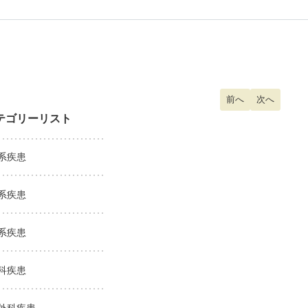
前の記事へ: ヘバー
前へ
次の記事へ:
次へ
テゴリーリスト
系疾患
系疾患
系疾患
科疾患