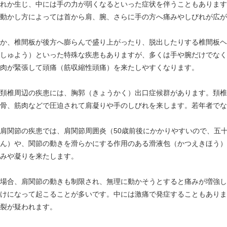
れか生じ、中には手の力が弱くなるといった症状を伴うこともあります
動かし方によっては首から肩、腕、さらに手の方へ痛みやしびれが広が
か、椎間板が後方へ膨らんで盛り上がったり、脱出したりする椎間板ヘ
しゅよう）といった特殊な疾患もありますが、多くは手や腕だけでなく
肉が緊張して頭痛（筋収縮性頭痛）を来たしやすくなります。
頚椎周辺の疾患には、胸郭（きょうかく）出口症候群があります。頚椎
鎖骨、筋肉などで圧迫されて肩凝りや手のしびれを来します。若年者でな
肩関節の疾患では、肩関節周囲炎（50歳前後にかかりやすいので、五
ん）や、関節の動きを滑らかにする作用のある滑液包（かつえきほう）
みや凝りを来たします。
場合、肩関節の動きも制限され、無理に動かそうとすると痛みが増強し
けになって起こることが多いです。中には激痛で発症することもありま
裂が疑われます。