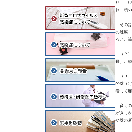
り、しび
れ、頭の
そのほ
の腫瘍（
ると、筋
（２）
骨）、
（３）
の腱（け
着して痛
多くの
がきっか
や腱の断