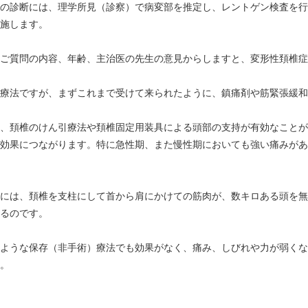
の診断には、理学所見（診察）で病変部を推定し、レントゲン検査を行
施します。
ご質問の内容、年齢、主治医の先生の意見からしますと、変形性頚椎症
療法ですが、まずこれまで受けて来られたように、鎮痛剤や筋緊張緩和
、頚椎のけん引療法や頚椎固定用装具による頭部の支持が有効なことが
効果につながります。特に急性期、また慢性期においても強い痛みがあ
には、頚椎を支柱にして首から肩にかけての筋肉が、数キロある頭を無
るのです。
ような保存（非手術）療法でも効果がなく、痛み、しびれや力が弱くな
。