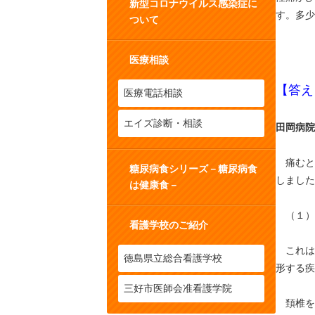
新型コロナウイルス感染症に
す。多少
ついて
医療相談
【答え
医療電話相談
エイズ診断・相談
田岡病院
痛むとこ
糖尿病食シリーズ－糖尿病食
しました
は健康食－
（１）
看護学校のご紹介
これは
徳島県立総合看護学校
形する疾
三好市医師会准看護学院
頚椎を