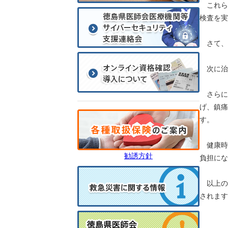
これら
検査を実
さて、
次に治
さらに
げ、鎮痛
す。
健康時
勧誘方針
負担にな
以上の
されます