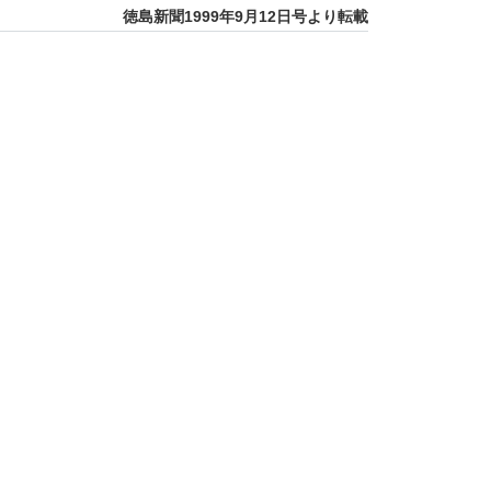
徳島新聞1999年9月12日号より転載
デン結節
 アセトン血性おう吐症