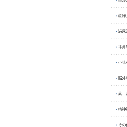
整形
産婦
泌尿
耳鼻
小児
脳外
薬、
精神
その