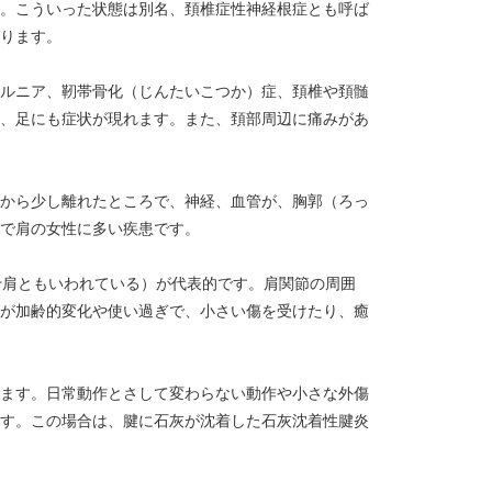
。こういった状態は別名、頚椎症性神経根症とも呼ば
ります。
ルニア、靭帯骨化（じんたいこつか）症、頚椎や頚髄
、足にも症状が現れます。また、頚部周辺に痛みがあ
から少し離れたところで、神経、血管が、胸郭（ろっ
で肩の女性に多い疾患です。
十肩ともいわれている）が代表的です。肩関節の周囲
が加齢的変化や使い過ぎで、小さい傷を受けたり、癒
ます。日常動作とさして変わらない動作や小さな外傷
す。この場合は、腱に石灰が沈着した石灰沈着性腱炎