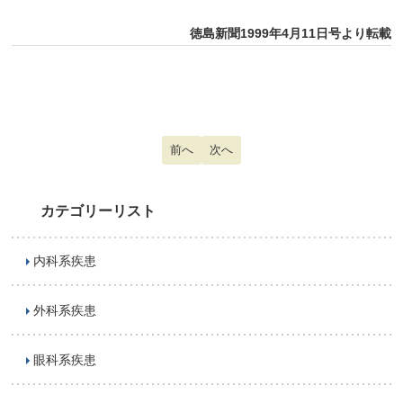
徳島新聞1999年4月11日号より転載
前の記事へ: 胸郭出口症候群
前へ
次の記事へ: 小児のＸ脚
次へ
カテゴリーリスト
内科系疾患
外科系疾患
眼科系疾患