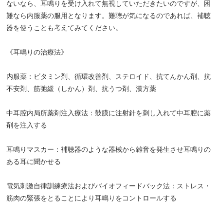
ないなら、耳鳴りを受け入れて無視していただきたいのですが、困
難なら内服薬の服用となります。難聴が気になるのであれば、補聴
器を使うことも考えてみてください。
《耳鳴りの治療法》
内服薬：ビタミン剤、循環改善剤、ステロイド、抗てんかん剤、抗
不安剤、筋弛緩（しかん）剤、抗うつ剤、漢方薬
中耳腔内局所薬剤注入療法：鼓膜に注射針を刺し入れて中耳腔に薬
剤を注入する
耳鳴りマスカー：補聴器のような器械から雑音を発生させ耳鳴りの
ある耳に聞かせる
電気刺激自律訓練療法およびバイオフィードバック法：ストレス・
筋肉の緊張をとることにより耳鳴りをコントロールする