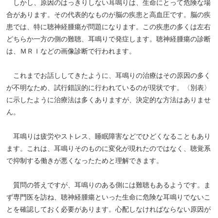
しかし、原因のはっきりしない耳鳴りは、生命にとって危険な場
合があります。その代表的なものが脳の疾患と高血圧です。脳の疾
患では、特に聴神経腫瘍が問題になります。この疾患の多くは左右
どちらか一方の側の難聴、耳鳴りで発症します。聴神経腫瘍の診断
は、ＭＲＩなどの画像診断で行われます。
これまでお話ししてきたように、耳鳴りの治療はその原因の多く
が不明なため、試行錯誤的に行われているのが現状です。〈別表〉
に示したように治療法は多くありますが、決定的な方法はありませ
ん。
耳鳴りは疲労やストレス、睡眠障害などでひどくなることもあり
ます。これは、耳鳴りそのものに変化が現れたのではなく、聴覚系
で抑制する働きが悪くなったためと理解できます。
質問の答えですが、耳鳴りのある側には難聴もあるようです。ま
ず専門医を訪ね、聴神経腫瘍といった生命に危険な耳鳴りでないこ
とを確認しておく必要があります。心配しなければならない原因が