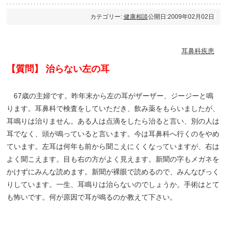
カテゴリー:
健康相談
公開日:2009年02月02日
耳鼻科疾患
【質問】 治らない左の耳
67歳の主婦です。昨年末から左の耳がザーザー、ジージーと鳴
ります。耳鼻科で検査をしていただき、飲み薬をもらいましたが、
耳鳴りは治りません。ある人は点滴をしたら治ると言い、別の人は
耳でなく、頭が鳴っていると言います。今は耳鼻科へ行くのをやめ
ています。左耳は何年も前から聞こえにくくなっていますが、右は
よく聞こえます。目も右の方がよく見えます。新聞の字もメガネを
かけずにみんな読めます。新聞が裸眼で読めるので、みんなびっく
りしています。一生、耳鳴りは治らないのでしょうか。手術はとて
も怖いです。何が原因で耳が鳴るのか教えて下さい。