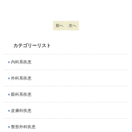
前の記事へ: 脂肪肝
前へ
次の記事へ: 心房細動
次へ
カテゴリーリスト
内科系疾患
外科系疾患
眼科系疾患
皮膚科疾患
整形外科疾患