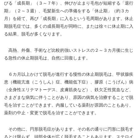
びる「成長期」（３～７年）、伸びが止まり毛包が短縮する「退行
期」（２～３週）、毛髪新生への準備をする「休止期」（約３カ
月）を経て、再び「成長期」に入るという毛周期があります。休止
期脱毛症では、多くの成長期毛が同時に、または徐々に休止期に入
る結果、脱毛が多くなります。
高熱、外傷、手術など比較的強いストレスの２～３カ月後に生じ
る急性の休止期脱毛は、自然に回復します。
６カ月以上かけて脱毛が進行する慢性の休止期脱毛は、甲状腺疾
患（機能亢進（こうしん）症、機能低下症）、膠原（こうげん）病
（全身性エリテマトーデス、皮膚筋炎など）、鉄欠乏性貧血など、
さまざまな病気に伴うことがあり、原因の病気を治療することで脱
毛を治すことができます。内服している薬剤が原因のこともあり、
薬剤の中止・変更で脱毛を治すことができます。
その他に、円形脱毛症があります。その名の通りに円形に脱毛す
るとは限らず、頭部全体が広く脱毛することもあります。ステロイ