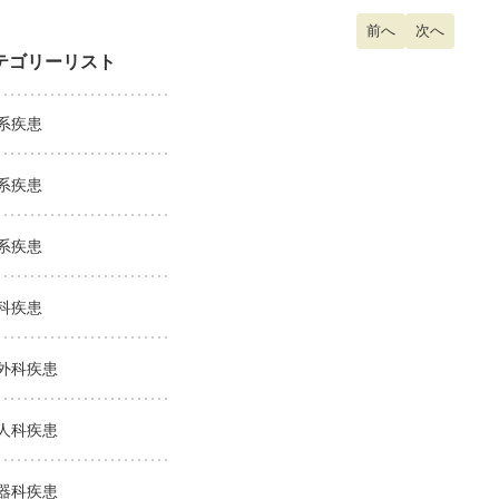
前の記事へ: ピロリ
前へ
次の記事へ:
次へ
テゴリーリスト
系疾患
系疾患
系疾患
科疾患
外科疾患
人科疾患
器科疾患