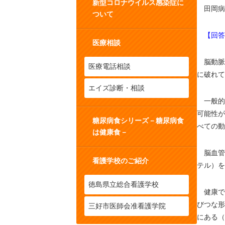
新型コロナウイルス感染症に
田岡病
ついて
【回答
医療相談
脳動脈
医療電話相談
に破れて
エイズ診断・相談
一般的
可能性が
糖尿病食シリーズ－糖尿病食
べての動
は健康食－
脳血管
看護学校のご紹介
テル）を
徳島県立総合看護学校
健康で
びつな形
三好市医師会准看護学院
にある（