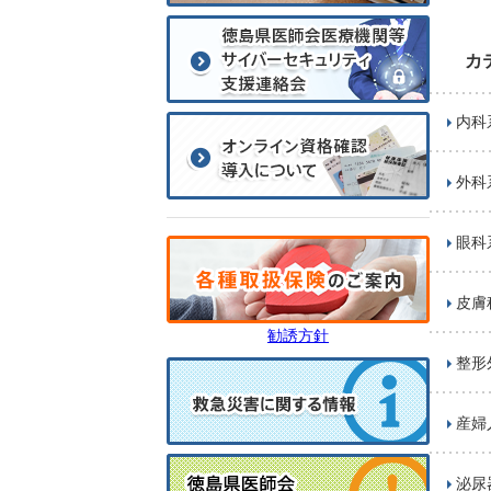
カ
内科
外科
眼科
皮膚
勧誘方針
整形
産婦
泌尿