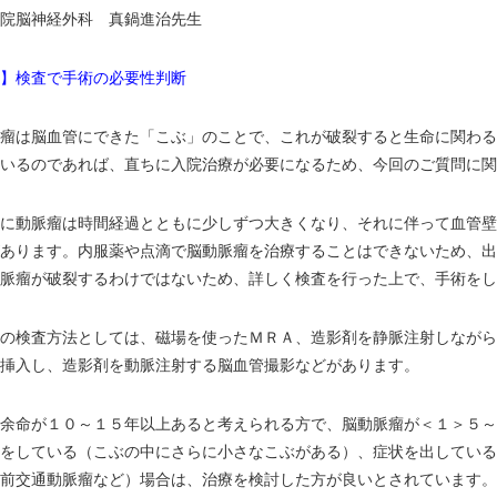
院脳神経外科 真鍋進治先生
】検査で手術の必要性判断
瘤は脳血管にできた「こぶ」のことで、これが破裂すると生命に関わる
いるのであれば、直ちに入院治療が必要になるため、今回のご質問に関
に動脈瘤は時間経過とともに少しずつ大きくなり、それに伴って血管壁
あります。内服薬や点滴で脳動脈瘤を治療することはできないため、出
脈瘤が破裂するわけではないため、詳しく検査を行った上で、手術をし
の検査方法としては、磁場を使ったＭＲＡ、造影剤を静脈注射しながら
挿入し、造影剤を動脈注射する脳血管撮影などがあります。
余命が１０～１５年以上あると考えられる方で、脳動脈瘤が＜１＞５～
をしている（こぶの中にさらに小さなこぶがある）、症状を出している
前交通動脈瘤など）場合は、治療を検討した方が良いとされています。