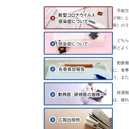
手術方
グ術）と
術）の２
どちら
医とよく
動脈瘤
に、食事
う。また
経過観
は、破れ