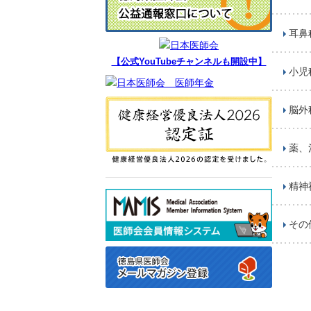
耳鼻
【公式YouTubeチャンネルも開設中】
小児
脳外
薬、
精神
その