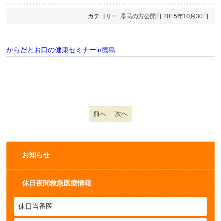
カテゴリー:
県民の方
公開日:2015年10月30日
からだとお口の健康セミナーin徳島
前の記事へ: 糖尿病予防キャンペーン
前へ
次の記事へ: 徳島市医師会市民公
次へ
お知らせ
休日夜間救急医療情報
休日当番医