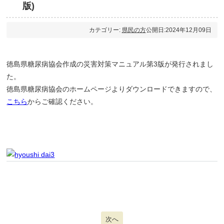
版)
カテゴリー:
県民の方
公開日:2024年12月09日
徳島県糖尿病協会作成の災害対策マニュアル第3版が発行されまし
た。
徳島県糖尿病協会のホームページよりダウンロードできますので、
こちら
からご確認ください。
次の記事へ: 徳島県糖尿病対策推進講習
次へ