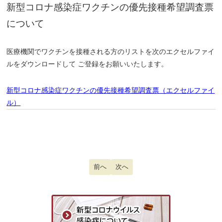
新型コロナ感染症ワクチンの優先接種希望調査票
について
医療機関でワクチンを接種される方のリストを次のエクセルファイ
ルをダウンロードして ご登録をお願いいたします。
新型コロナ感染症ワクチンの優先接種希望調査票（エクセルファイ
ル）
前の記事へ: 2/26(金)「令和2年度スポー
前へ
次の記事へ: 会長挨拶を更新しまし
次へ