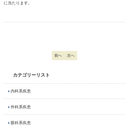
に当たります。
前の記事へ: チック症
前へ
次の記事へ: ネット依存
次へ
カテゴリーリスト
内科系疾患
外科系疾患
眼科系疾患