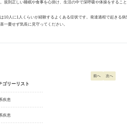
。規則正しい睡眠や食事を心掛け、生活の中で深呼吸や体操をすること
10人に1人くらいが経験するよくある症状です。発達過程で起きる病
喜一憂せず気長に見守ってください。
前の記事へ: 起立性
前へ
次の記事へ:
次へ
テゴリーリスト
系疾患
系疾患