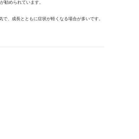
が勧められています。
気で、成長とともに症状が軽くなる場合が多いです。
調節障害
 前立腺がん