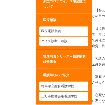
新型コロナウイルス感染症に
ついて
【答え】
どの目
医療相談
目に異
医療電話相談
で、まば
で男児に
エイズ診断・相談
疲労、目
糖尿病食シリーズ－糖尿病食
相談の
は健康食－
全身を突
看護学校のご紹介
家庭で
させよう
徳島県立総合看護学校
心配な
三好市医師会准看護学院
に悪くな