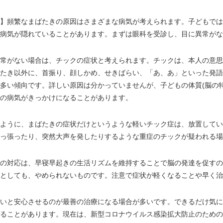
頻繁なまばたきの原因はさまざまな病気が考えられます。子どもでは逆
の病気が隠れていることがあります。まずは眼科を受診し、目に異常がな
常がない場合は、チックの症状と考えられます。チックは、本人の意思
たき以外に、首振り、顔しかめ、せきばらい、「あ、あ」といった発語
多い傾向です。詳しい原因は分かっていませんが、子どもの体質(脳の
の病気がきっかけになることがあります。
ように、まばたきの症状だけというような軽いチック症は、放置してい
っ張ったり、突然大声を発したりするような重症のチックが疑われる場
の対応は、早寝早起きの生活リズムを維持することで脳の発達を促すの
としても、やめられないものです。注意で症状が軽くなることや早く治
いと安心させるのが最善の治療になる場合が多いです。できるだけ気に
ることがあります。現在は、新型コロナウイルス感染拡大防止のための