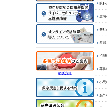
眼科
皮膚
整形
産婦
泌尿
耳鼻
勧誘方針
小児
脳外