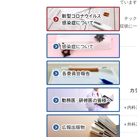
ています
チックは
症状に一
カ
内科
外科