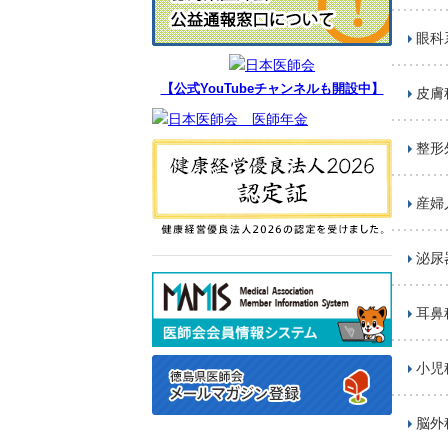
眼科
【公式YouTubeチャンネルも開設中】
皮膚
整形
産婦
泌尿
耳鼻
小児
脳外