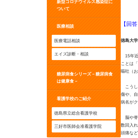
新型コロナウイルス感染症に
ついて
【回答
医療相談
徳島大学
医療電話相談
エイズ診断・相談
15年
ことは「
嘔吐（お
糖尿病食シリーズ－糖尿病食
は健康食－
こうし
傷や、自
看護学校のご紹介
病名がク
徳島県立総合看護学校
脳や脊髄
数回入れ
三好市医師会准看護学院
頭痛など