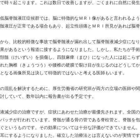
で時々起こります。これは数日で改善しますが、ごくまれに自然に発生
低脳脊髄液圧症候群では、脳に特徴的なＭＲＩ像があると言われるよう
髄液圧が正常である場合もあり、起立性頭痛とＭＲＩ所見があれば脳脊
から、比較的軽微な事故で脳脊髄液が漏れ出して脳脊髄液減少症になり
果があるという報道に接するようになりました。しかし、私たちが手術
頚髄（けいずい）を損傷し、四肢麻痺（まひ）になった人には起こらず
れた胸椎（きょうつう）や腰椎の硬膜で裂け目が生じるのはどうしてか
となる画像所見は決して特徴的ではないと考える医師もいます。
の混乱を解決するために、厚生労働省の研究班が両方の立場の医師や関
討していて、数年以内に報告書が出る予定です。
液減少症の治療ですが、症状にあわせた治療が最優先されます。全国の
パッチが行われています。脊髄が通る骨の管である脊柱管と、脊髄を包
ぐというものです。その効果については十分な評価ができていません。
耳にするようになりました。確立した治療法とは言えないのが実情です