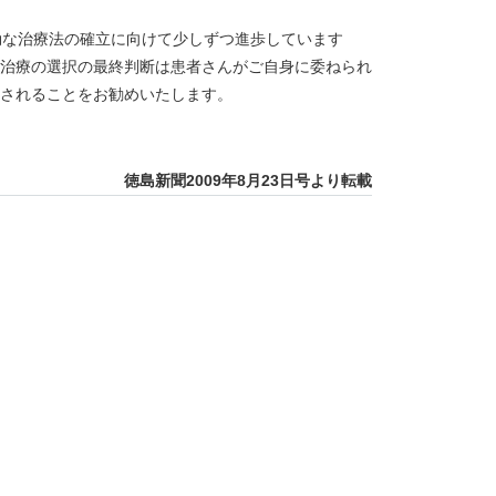
効な治療法の確立に向けて少しずつ進歩しています
治療の選択の最終判断は患者さんがご自身に委ねられ
されることをお勧めいたします。
徳島新聞2009年8月23日号より転載
のおねしょ
 多嚢胞性卵巣症候群