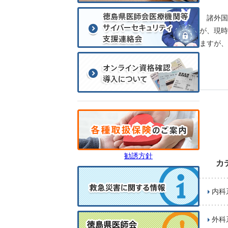
諸外国
が、現時
ますが、
勧誘方針
カ
内科
外科