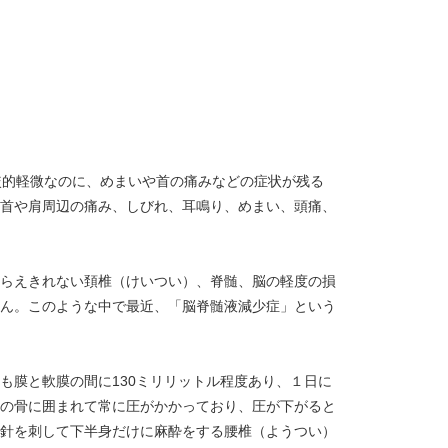
較的軽微なのに、めまいや首の痛みなどの症状が残る
首や肩周辺の痛み、しびれ、耳鳴り、めまい、頭痛、
らえきれない頚椎（けいつい）、脊髄、脳の軽度の損
ん。このような中で最近、「脳脊髄液減少症」という
膜と軟膜の間に130ミリリットル程度あり、１日に
の骨に囲まれて常に圧がかかっており、圧が下がると
針を刺して下半身だけに麻酔をする腰椎（ようつい）