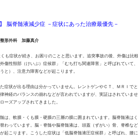
】 脳脊髄液減少症 －症状にあった治療最優先－
整形外科 加藤真介
近くも症状が続き、お困りのことと思います。追突事故の後、外傷は比
外傷性頸部（けいぶ）症候群」「むち打ち関連障害」と呼ばれていて、
うと）、注意力障害などが起こります。
た症状が出る理由は分かっていません。レントゲンやＣＴ、ＭＲＩでと
律神経のバランスの崩れなどが言われていますが、実証はされていませ
ローズアップされてきました。
は、軟膜・くも膜・硬膜の三層の膜に囲まれています。脳脊髄液はくも
替わっています。脳・脊髄や脳脊髄液は、頭蓋（ずがい）骨、脊椎など
が起こります。こうした症状は「低脳脊髄液圧症候群」と呼ばれ、腰に