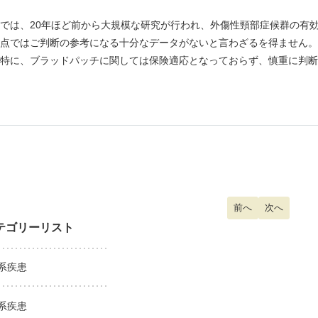
では、20年ほど前から大規模な研究が行われ、外傷性頸部症候群の有
点ではご判断の参考になる十分なデータがないと言わざるを得ません。
特に、ブラッドパッチに関しては保険適応となっておらず、慎重に判断
前の記事へ: 子ども
前へ
次の記事へ:
次へ
テゴリーリスト
系疾患
系疾患