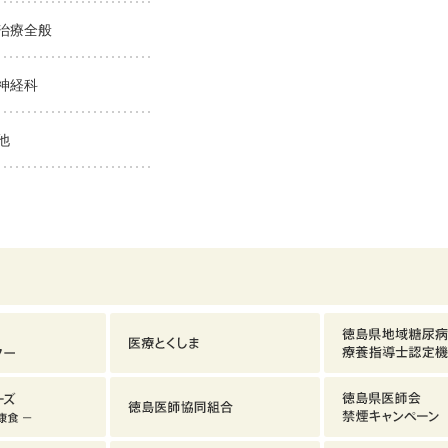
治療全般
神経科
他