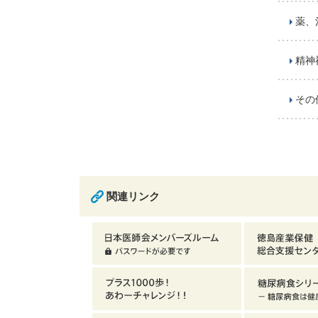
薬、
精神
その
関連リンク