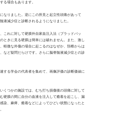
する場合もあります。
になりました。逆にこの所見と起立性頭痛があって
髄液減少症と診断されるようになりました。
、これに対して硬膜外自家血注入法（ブラッドパッ
のときに見る硬膜は簡単には破れません。また、激し
、軽微な外傷の場合に起こるのはなぜか、頚椎からは
、など疑問だらけです。さらに脳脊髄液減少症との診
連する学会の代表者を集めて、画像評価の診断価値に
いくつかの施設では、むち打ち損傷後の頭痛に対して
む硬膜の間に自分の血液を注入して癒着を起こし、漏
感染、麻痺、癒着などによってひどい状態になったと
。