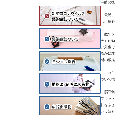
麻酔の後
最近、
も、脳脊
数年前
チ）が効
い外傷で
るかに離
断の根拠
これら
ついて検
脳脊髄
ブラッド
れをふさ
いう話も