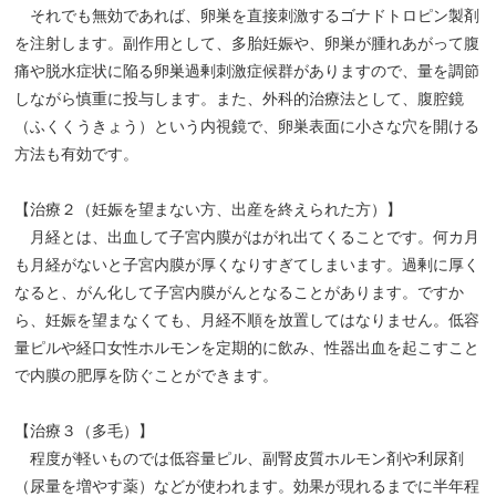
それでも無効であれば、卵巣を直接刺激するゴナドトロピン製剤
を注射します。副作用として、多胎妊娠や、卵巣が腫れあがって腹
痛や脱水症状に陥る卵巣過剰刺激症候群がありますので、量を調節
しながら慎重に投与します。また、外科的治療法として、腹腔鏡
（ふくくうきょう）という内視鏡で、卵巣表面に小さな穴を開ける
方法も有効です。
【治療２（妊娠を望まない方、出産を終えられた方）】
月経とは、出血して子宮内膜がはがれ出てくることです。何カ月
も月経がないと子宮内膜が厚くなりすぎてしまいます。過剰に厚く
なると、がん化して子宮内膜がんとなることがあります。ですか
ら、妊娠を望まなくても、月経不順を放置してはなりません。低容
量ピルや経口女性ホルモンを定期的に飲み、性器出血を起こすこと
で内膜の肥厚を防ぐことができます。
【治療３（多毛）】
程度が軽いものでは低容量ピル、副腎皮質ホルモン剤や利尿剤
（尿量を増やす薬）などが使われます。効果が現れるまでに半年程