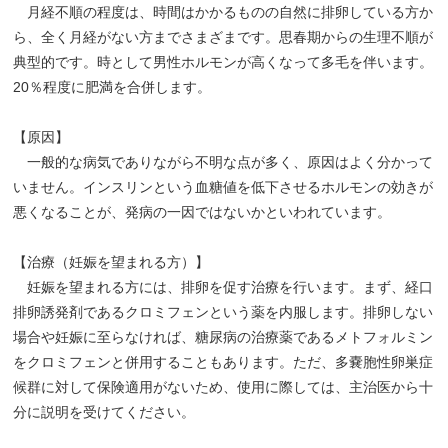
月経不順の程度は、時間はかかるものの自然に排卵している方か
ら、全く月経がない方までさまざまです。思春期からの生理不順が
典型的です。時として男性ホルモンが高くなって多毛を伴います。
20％程度に肥満を合併します。
【原因】
一般的な病気でありながら不明な点が多く、原因はよく分かって
いません。インスリンという血糖値を低下させるホルモンの効きが
悪くなることが、発病の一因ではないかといわれています。
【治療（妊娠を望まれる方）】
妊娠を望まれる方には、排卵を促す治療を行います。まず、経口
排卵誘発剤であるクロミフェンという薬を内服します。排卵しない
場合や妊娠に至らなければ、糖尿病の治療薬であるメトフォルミン
をクロミフェンと併用することもあります。ただ、多嚢胞性卵巣症
候群に対して保険適用がないため、使用に際しては、主治医から十
分に説明を受けてください。