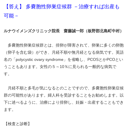
【答え】 多嚢胞性卵巣症候群 －治療すれば出産も
可能－
ルナウイメンズクリニック院長 齋藤誠一郎（板野郡北島町中村）
多嚢胞性卵巣症候群とは、排卵が障害されて、卵巣に多くの卵胞
（卵子を含む袋）ができ、月経不順や無月経となる病気です。英語
名の「polycystic ovary syndrome」を省略し、PCOSとかPCOとい
うこともあります。女性の５～10％に見られる一般的な病気で
す。
月経不順と多毛が気になるとのことですので、多嚢胞性卵巣症候
群の可能性があります。婦人科を受診することをお勧めします。以
下に述べるように、治療により排卵し、妊娠・出産することもでき
ます。
【検査と診断】