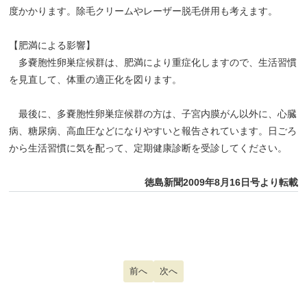
度かかります。除毛クリームやレーザー脱毛併用も考えます。
【肥満による影響】
多嚢胞性卵巣症候群は、肥満により重症化しますので、生活習慣
を見直して、体重の適正化を図ります。
最後に、多嚢胞性卵巣症候群の方は、子宮内膜がん以外に、心臓
病、糖尿病、高血圧などになりやすいと報告されています。日ごろ
から生活習慣に気を配って、定期健康診断を受診してください。
徳島新聞2009年8月16日号より転載
前の記事へ: 脳脊髄液減少症
前へ
次の記事へ: 臍ヘルニア
次へ