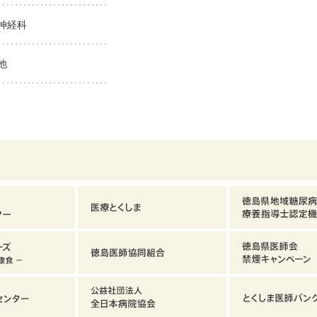
神経科
他