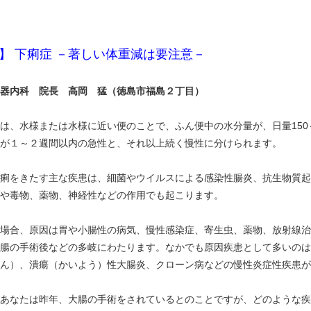
】 下痢症 －著しい体重減は要注意－
器内科 院長 高岡 猛（徳島市福島２丁目）
、水様または水様に近い便のことで、ふん便中の水分量が、日量150
が１～２週間以内の急性と、それ以上続く慢性に分けられます。
痢をきたす主な疾患は、細菌やウイルスによる感染性腸炎、抗生物質起
や毒物、薬物、神経性などの作用でも起こります。
場合、原因は胃や小腸性の病気、慢性感染症、寄生虫、薬物、放射線治
腸の手術後などの多岐にわたります。なかでも原因疾患として多いのは
ん）、潰瘍（かいよう）性大腸炎、クローン病などの慢性炎症性疾患が
あなたは昨年、大腸の手術をされているとのことですが、どのような疾