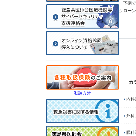
下痢で
クローン
カ
勧誘方針
内科
外科
眼科