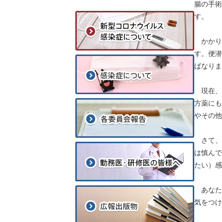
腸の手術
す。
かかり
す。便潜
ばなりま
現在、
方薬にも
やその他
さて、
は慎んで
たい）感
あなた
気をつけ