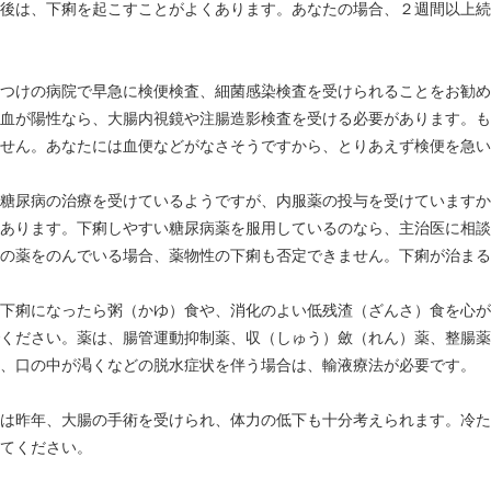
後は、下痢を起こすことがよくあります。あなたの場合、２週間以上続
つけの病院で早急に検便検査、細菌感染検査を受けられることをお勧め
血が陽性なら、大腸内視鏡や注腸造影検査を受ける必要があります。も
せん。あなたには血便などがなさそうですから、とりあえず検便を急い
糖尿病の治療を受けているようですが、内服薬の投与を受けていますか
あります。下痢しやすい糖尿病薬を服用しているのなら、主治医に相談
の薬をのんでいる場合、薬物性の下痢も否定できません。下痢が治まる
下痢になったら粥（かゆ）食や、消化のよい低残渣（ざんさ）食を心が
ください。薬は、腸管運動抑制薬、収（しゅう）斂（れん）薬、整腸薬
、口の中が渇くなどの脱水症状を伴う場合は、輸液療法が必要です。
は昨年、大腸の手術を受けられ、体力の低下も十分考えられます。冷た
てください。