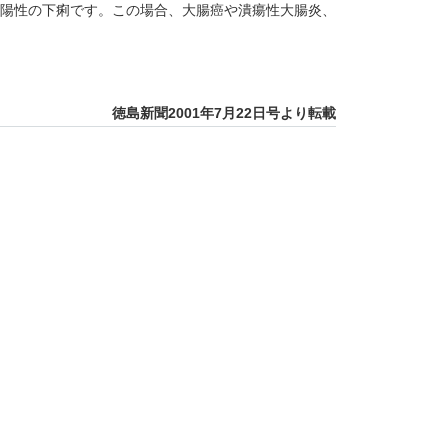
陽性の下痢です。この場合、大腸癌や潰瘍性大腸炎、
徳島新聞2001年7月22日号より転載
痛
 後天性色素細胞母斑