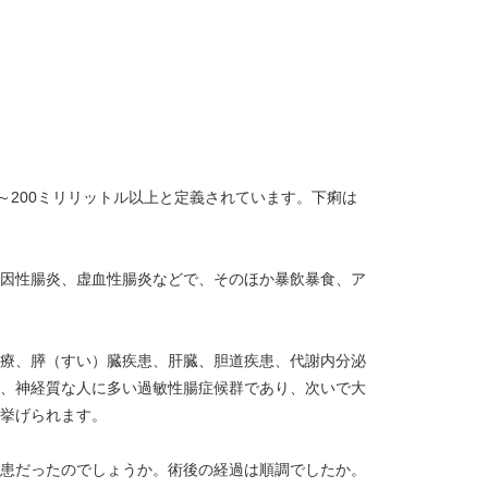
～200ミリリットル以上と定義されています。下痢は
因性腸炎、虚血性腸炎などで、そのほか暴飲暴食、ア
療、膵（すい）臓疾患、肝臓、胆道疾患、代謝内分泌
、神経質な人に多い過敏性腸症候群であり、次いで大
挙げられます。
患だったのでしょうか。術後の経過は順調でしたか。