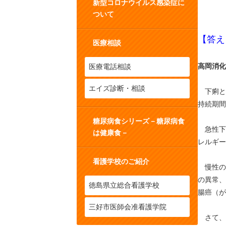
新型コロナウイルス感染症に
ついて
【答え
医療相談
高岡消化
医療電話相談
エイズ診断・相談
下痢とは
持続期間
糖尿病食シリーズ－糖尿病食
急性下
は健康食－
レルギー
看護学校のご紹介
慢性の
の異常、
徳島県立総合看護学校
腸癌（が
三好市医師会准看護学院
さて、