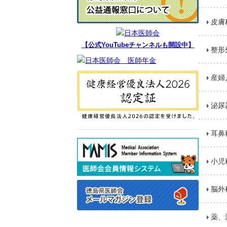
皮膚
【公式YouTubeチャンネルも開設中】
整形
産婦
泌尿
耳鼻
小児
脳外
薬、