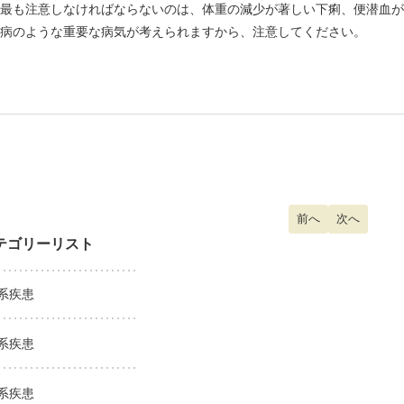
最も注意しなければならないのは、体重の減少が著しい下痢、便潜血が
病のような重要な病気が考えられますから、注意してください。
前の記事へ: 急性腰
前へ
次の記事へ:
次へ
テゴリーリスト
系疾患
系疾患
系疾患