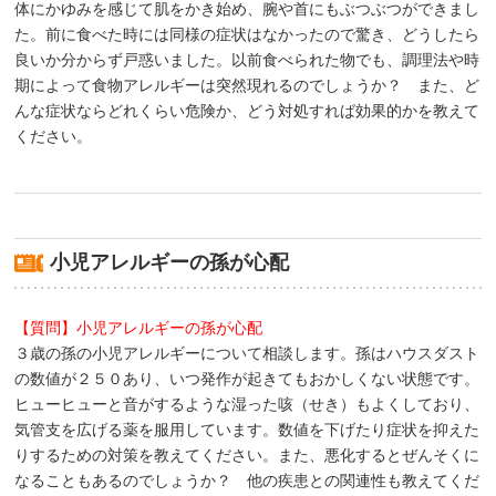
体にかゆみを感じて肌をかき始め、腕や首にもぶつぶつができまし
た。前に食べた時には同様の症状はなかったので驚き、どうしたら
良いか分からず戸惑いました。以前食べられた物でも、調理法や時
期によって食物アレルギーは突然現れるのでしょうか？ また、ど
んな症状ならどれくらい危険か、どう対処すれば効果的かを教えて
ください。
小児アレルギーの孫が心配
【質問】小児アレルギーの孫が心配
３歳の孫の小児アレルギーについて相談します。孫はハウスダスト
の数値が２５０あり、いつ発作が起きてもおかしくない状態です。
ヒューヒューと音がするような湿った咳（せき）もよくしており、
気管支を広げる薬を服用しています。数値を下げたり症状を抑えた
りするための対策を教えてください。また、悪化するとぜんそくに
なることもあるのでしょうか？ 他の疾患との関連性も教えてくだ