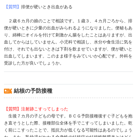
【質問】
排便が硬いとき出血がある
２歳６カ月の娘のことで相談です。１歳３、４カ月ごろから、排
便が硬いときに少量の出血がみられるようになりました。便秘もあ
り、綿棒にオイルを付けて刺激かん腸をしたことはありますが、出
血してからはしていません。小児科で相談し、水分や食生活に気を
付け、それでも出ないときは下剤を飲ませていますが、便が硬いと
出血してしまいます。このまま様子をみていいか心配です。外科を
受診した方が良いでしょうか。
結核の予防接種
【質問】注射跡こすってしまった
生後７カ月の子どもの母です。ＢＣＧ予防接種後すぐ子どもを抱
き直そうとした際、接種部位全体を手でこすってしまいました。乾
く前にこすったことで、抵抗力が低くなる可能性はあるのでしょう