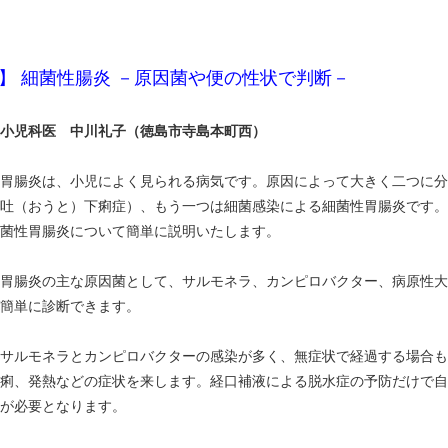
】 細菌性腸炎 －原因菌や便の性状で判断－
小児科医 中川礼子（徳島市寺島本町西）
胃腸炎は、小児によく見られる病気です。原因によって大きく二つに分
吐（おうと）下痢症）、もう一つは細菌感染による細菌性胃腸炎です。
菌性胃腸炎について簡単に説明いたします。
胃腸炎の主な原因菌として、サルモネラ、カンピロバクター、病原性大
簡単に診断できます。
サルモネラとカンピロバクターの感染が多く、無症状で経過する場合も
痢、発熱などの症状を来します。経口補液による脱水症の予防だけで自
が必要となります。