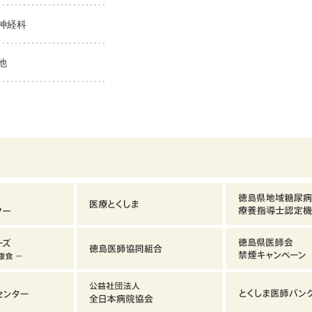
神経科
他