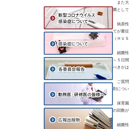
また大
菌として
病原性大
てが重症
（ＨＵＳ
細菌性
～５日間
べきかは
ご質問
剤につい
保育園
の回数が
細菌性