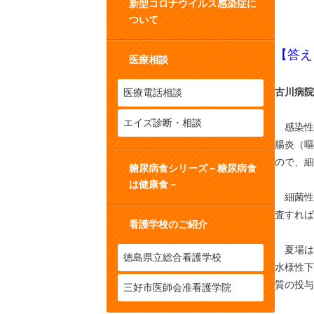
新型コロナウイルス感染症に
ついて
【答え
医療相談
古川病院
医療電話相談
エイズ診断・相談
感染性
腸炎（嘔
ので、細
糖尿病食シリーズ－糖尿病食
は健康食－
細菌性
査すれば
看護学校のご紹介
夏場は
徳島県立総合看護学校
水様性下
質の投与
三好市医師会准看護学院