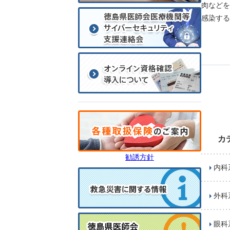
肉などを
感染する
カ
勧誘方針
内科
外科
眼科