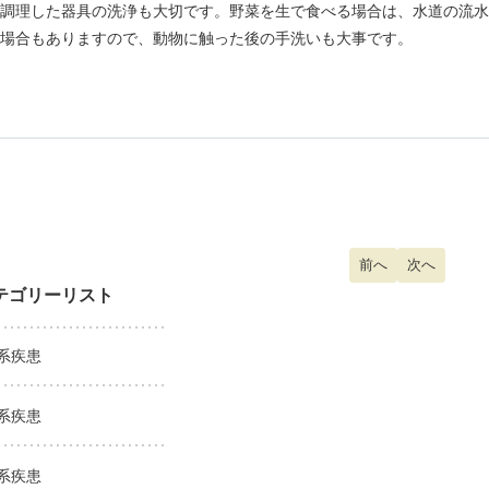
調理した器具の洗浄も大切です。野菜を生で食べる場合は、水道の流水
場合もありますので、動物に触った後の手洗いも大事です。
前の記事へ: うつ病
前へ
次の記事へ:
次へ
テゴリーリスト
系疾患
系疾患
系疾患