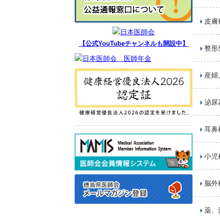
皮膚
【公式YouTubeチャンネルも開設中】
整形
産婦
泌尿
耳鼻
小児
脳外
薬、