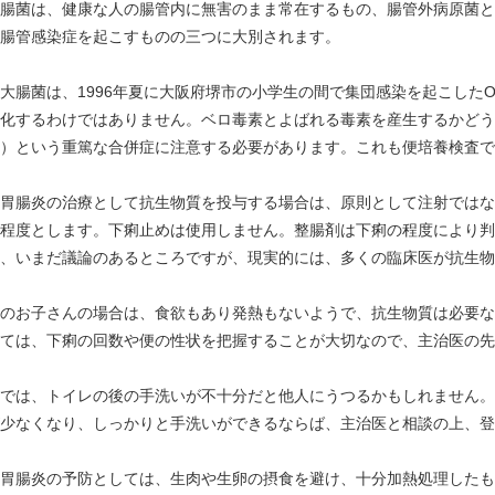
腸菌は、健康な人の腸管内に無害のまま常在するもの、腸管外病原菌と
腸管感染症を起こすものの三つに大別されます。
腸菌は、1996年夏に大阪府堺市の小学生の間で集団感染を起こしたO-1
化するわけではありません。ベロ毒素とよばれる毒素を産生するかどう
）という重篤な合併症に注意する必要があります。これも便培養検査で
胃腸炎の治療として抗生物質を投与する場合は、原則として注射ではな
程度とします。下痢止めは使用しません。整腸剤は下痢の程度により判
、いまだ議論のあるところですが、現実的には、多くの臨床医が抗生物
のお子さんの場合は、食欲もあり発熱もないようで、抗生物質は必要な
ては、下痢の回数や便の性状を把握することが大切なので、主治医の先
では、トイレの後の手洗いが不十分だと他人にうつるかもしれません。
少なくなり、しっかりと手洗いができるならば、主治医と相談の上、登
胃腸炎の予防としては、生肉や生卵の摂食を避け、十分加熱処理したも