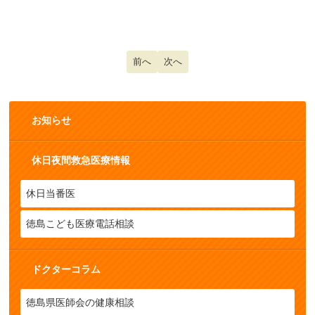
前の記事へ: 水疱性疾患
前へ
次の記事へ: 発熱と発疹（１）
次へ
お知らせ
休日夜間救急医療情報
休日当番医
徳島こども医療電話相談
ドクターコラム
徳島県医師会の健康相談