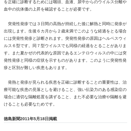
を正確に診断するためには咽頭、血液、尿中からのウイルス分離や
血中の抗体価の上昇を確認することが必要です。
突発性発疹では３日間の高熱が持続した後に解熱と同時に発疹が
出現します。生後６カ月から２歳未満でこのような経過をとる場合
には突発性発疹と診断されます。突発性発疹の原因はヘルペスウィ
ルス６型です。同７型ウイルスでも同様の経過をとることがありま
す。また夏かぜの代表的な原因であるエンテロウィルスの中には突
発性発疹と同様の症状を示すものがあります。このように突発性発
疹と区別が難しい疾患もあります。
発熱と発疹が見られる疾患を正確に診断することの重要性は、治
療可能な疾患の見落としを避けること、強い伝染力のある感染症の
場合に適切な隔離処置を講ずること、また不必要な治療や隔離を避
けることも必要なためです。
徳島新聞2011年5月18日掲載