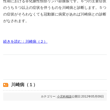
性期における非化膿性頸部リンパ節腫脹です。６つの主要症状
のうち５つ以上の症状を伴うものを川崎病と診断します。５つ
の症状がそろわなくても冠動脈に病変があれば川崎病との診断
がなされます。
続きを読む：川崎病（２）
川崎病（１）
カテゴリー:
小児科相談
公開日:2012年05月09日