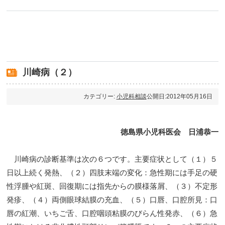
川崎病（２）
カテゴリー:
小児科相談
公開日:2012年05月16日
徳島県小児科医会 日浦恭一
川崎病の診断基準は次の６つです。主要症状として（１）５
日以上続く発熱、（２）四肢末端の変化：急性期には手足の硬
性浮腫や紅斑、回復期には指先からの膜様落屑、（３）不定形
発疹、（４）両側眼球結膜の充血、（５）口唇、口腔所見：口
唇の紅潮、いちご舌、口腔咽頭粘膜のびらん性発赤、（６）急