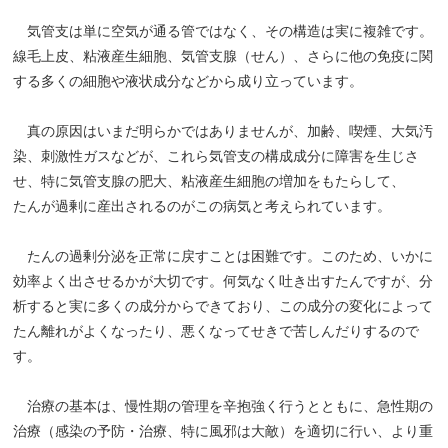
気管支は単に空気が通る管ではなく、その構造は実に複雑です。
線毛上皮、粘液産生細胞、気管支腺（せん）、さらに他の免疫に関
する多くの細胞や液状成分などから成り立っています。
真の原因はいまだ明らかではありませんが、加齢、喫煙、大気汚
染、刺激性ガスなどが、これら気管支の構成成分に障害を生じさ
せ、特に気管支腺の肥大、粘液産生細胞の増加をもたらして、
たんが過剰に産出されるのがこの病気と考えられています。
たんの過剰分泌を正常に戻すことは困難です。このため、いかに
効率よく出させるかが大切です。何気なく吐き出すたんですが、分
析すると実に多くの成分からできており、この成分の変化によって
たん離れがよくなったり、悪くなってせきで苦しんだりするので
す。
治療の基本は、慢性期の管理を辛抱強く行うとともに、急性期の
治療（感染の予防・治療、特に風邪は大敵）を適切に行い、より重