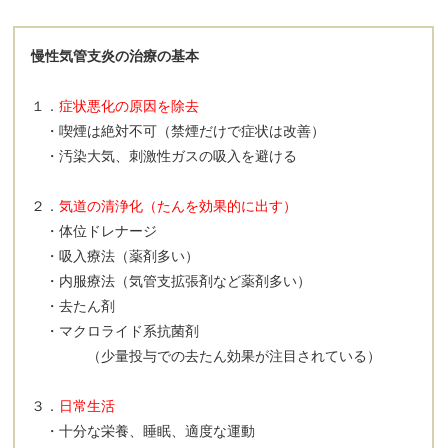
慢性気管支炎の治療の基本
１．
症状悪化の原因を除去
・喫煙は絶対不可（禁煙だけで症状は改善）
・汚染大気、刺激性ガスの吸入を避ける
２．
気道の清浄化（たんを効果的に出す）
・体位ドレナージ
・吸入療法（薬剤多い）
・内服療法（気管支拡張剤など薬剤多い）
・去たん剤
・マクロライド系抗菌剤
（少量投与での去たん効果が注目されている）
３．
日常生活
・十分な栄養、睡眠、適度な運動