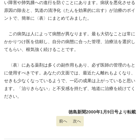
い障害や肺気腫への進行を防ぐことにあります。病状を悪化させる
原因の除去と、気道の清浄化（たんを効果的に出す）が治療のポイ
ントで、簡単に〈表〉にまとめてみました。
この病気は人によって病態が異なります。最も大切なことは常に
かかりつけ医を信頼し、自分の病態に合った管理、治療法を選択し
てもらい、根気強く続けることです。
〈表〉にある薬剤は多くの副作用もあり、必ず医師の管理のもと
に使用すべきです。あなたの文面では、最近たん離れもよくなり、
せきも少なくなっているようで、一応の成果は上がっていると思い
ます。「治りきらない」と不安感を持たず、地道に治療を続けてく
ださい。
徳島新聞2000年1月9日号より転載
前の記事へ: ガングリオン
前へ
次の記事へ: 胃がん手術後の胆石症
次へ