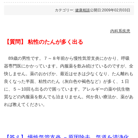
カテゴリー:
健康相談
公開日:2009年02月03日
内科系疾患
【質問】 粘性のたんが多く出る
89歳の男性です。７～８年前から慢性気管支炎にかかり、呼吸
器専門医にかかっています。内服薬を飲み続けているのですが、全
快しません。薬のおかげか、最近はせきは少なくなり、たん離れも
良くなった半面、粘性のたん（灰白色や褐色など）が多く、１日
に、５～10回も出るので困っています。アレルギーの薬や抗生物
質などの内服薬を飲んでも治まりません。何か良い療法か、薬があ
れば教えてください。
【答え】 慢性気管支炎 －原因除去、気道を清浄化