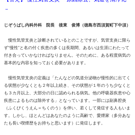
－
じぞうばし内科外科 院長 後東 俊博（徳島市西須賀町下中須）
慢性気管支炎と診断されているとのことですが、気管支炎に限ら
ず“慢性”と名の付く疾患の多くは長期間、あるいは生涯にわたって
付き合っていかなければなりません。そのために、ある程度病気の
基本的な内容を知っておく必要があります。
慢性気管支炎の定義は「たんなどの気道分泌物が慢性的に出てく
る状態が少なくとも２年以上続き、その状態が１年のうち少なくと
も３カ月以上、大部分の日に認められる病気。他の呼吸器疾患や心
疾患によるものは除外する」となっています。一部には副鼻腔炎
（ふくびくうえん＝ちくのう）を伴い、若くして発症する人もいま
す。しかし、ほとんどはあなたのように高齢で、愛煙家（多分あな
たも長い喫煙歴をお持ちと思います）に発症します。