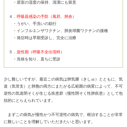
・居室の湿度の保持、清潔にも留意
４．
呼吸器感染の予防（風邪、肺炎）
・うがい、手洗いの励行
・インフルエンザワクチン、肺炎球菌ワクチンの接種
・発症時は早期受診し、完全に治療
５．
急性期（呼吸不全出現時）
・兆候を知り、直ちに受診
少し難しいですが、最近この病気は肺気腫（きしゅ）とともに、気
道（気管支）と肺胞の両方にまたがる広範囲の病変によって、不可
逆性の気道閉そくが生じる疾患群（慢性閉そく性肺疾患）として包
括的にとらえられています。
まずこの病気が慢性かつ不可逆性の病気で、根治することが非常
に難しいことを理解していただきたいと思います。