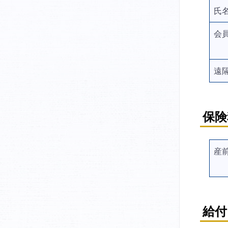
氏
会
遠
保険
産
給付