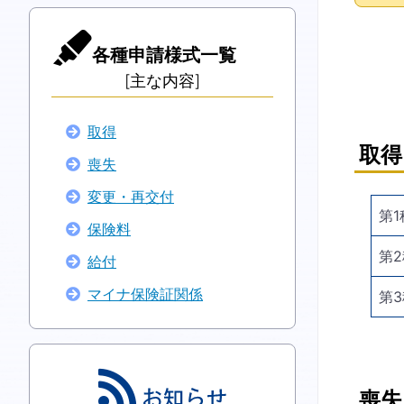
各種申請様式一覧
[主な内容]
取得
取得
喪失
変更・再交付
第
保険料
第
給付
マイナ保険証関係
第
喪失