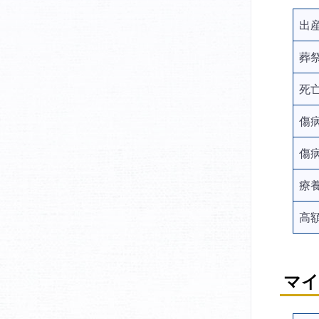
出
葬
死
傷
傷
療
高
マイ