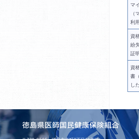
マ
（
利
資
紛
証
資
書
し