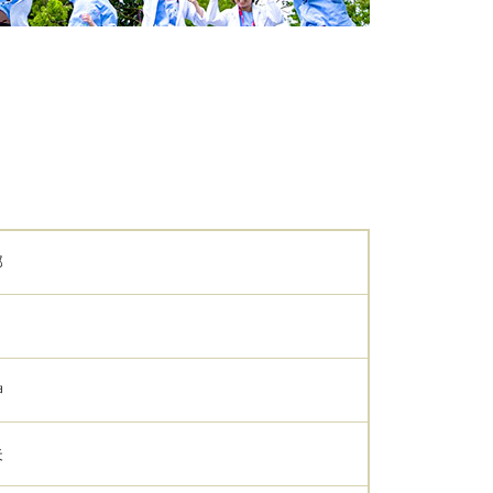
郎
伸
夫