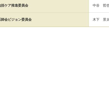
包括ケア推進委員会
中谷 哲
医師会ビジョン委員会
木下 景