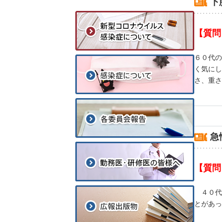
下
【質問
６０代の
く気にし
さ、重さ
急
【質問
４０代
とがあっ