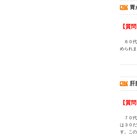
胃
【質問
６０代
められま
肝
【質問
７０代
は３０だ
す。この