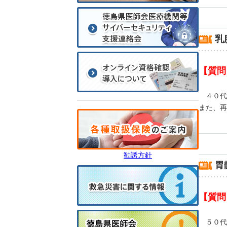
乳
【質問
４０代
また、再
勧誘方針
胃
【質問
５０代