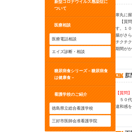
新型コロナウイルス感染症に
ついて
睾丸に握
【質問
医療相談
す。１０
腸がさら
医療電話相談
チクチク
期間がか
エイズ診断・相談
糖尿病食シリーズ－糖尿病食
肛
は健康食－
【質問】
看護学校のご紹介
５０代
違和感を
徳島県立総合看護学校
三好市医師会准看護学院