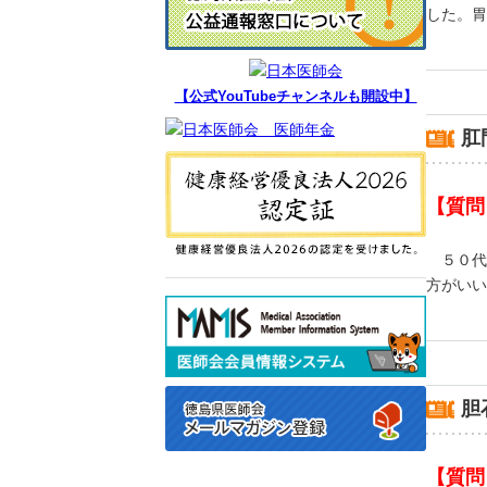
した。
【公式YouTubeチャンネルも開設中】
肛
【質問
５０代
方がいい
胆
【質問