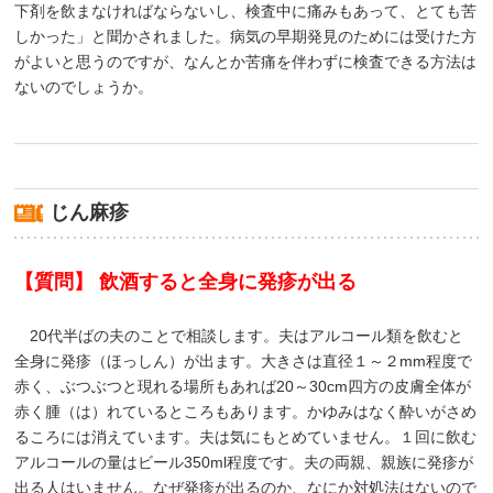
下剤を飲まなければならないし、検査中に痛みもあって、とても苦
しかった」と聞かされました。病気の早期発見のためには受けた方
がよいと思うのですが、なんとか苦痛を伴わずに検査できる方法は
ないのでしょうか。
じん麻疹
【質問】 飲酒すると全身に発疹が出る
20代半ばの夫のことで相談します。夫はアルコール類を飲むと
全身に発疹（ほっしん）が出ます。大きさは直径１～２mm程度で
赤く、ぶつぶつと現れる場所もあれば20～30cm四方の皮膚全体が
赤く腫（は）れているところもあります。かゆみはなく酔いがさめ
るころには消えています。夫は気にもとめていません。１回に飲む
アルコールの量はビール350ml程度です。夫の両親、親族に発疹が
出る人はいません。なぜ発疹が出るのか、なにか対処法はないので