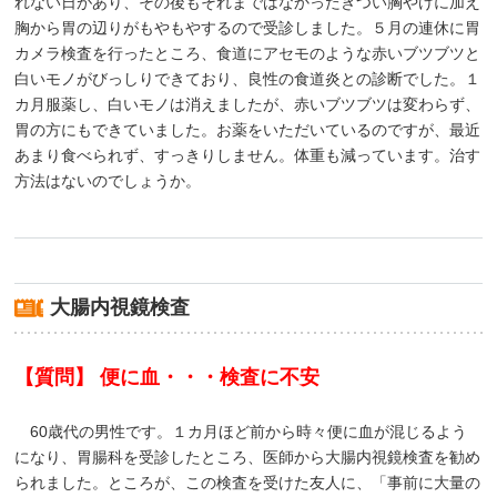
れない日があり、その後もそれまではなかったきつい胸やけに加え
胸から胃の辺りがもやもやするので受診しました。５月の連休に胃
カメラ検査を行ったところ、食道にアセモのような赤いブツブツと
白いモノがびっしりできており、良性の食道炎との診断でした。１
カ月服薬し、白いモノは消えましたが、赤いブツブツは変わらず、
胃の方にもできていました。お薬をいただいているのですが、最近
あまり食べられず、すっきりしません。体重も減っています。治す
方法はないのでしょうか。
大腸内視鏡検査
【質問】 便に血・・・検査に不安
60歳代の男性です。１カ月ほど前から時々便に血が混じるよう
になり、胃腸科を受診したところ、医師から大腸内視鏡検査を勧め
られました。ところが、この検査を受けた友人に、「事前に大量の