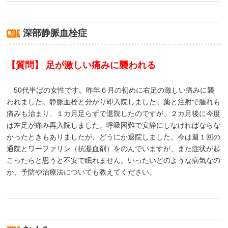
深部静脈血栓症
【質問】 足が激しい痛みに襲われる
50代半ばの女性です。昨年６月の初めに右足の激しい痛みに襲
われました。静脈血栓と分かり即入院しました。薬と注射で腫れも
痛みも治まり、１カ月足らずで退院したのですが、２カ月後に今度
は左足が痛み再入院しました。呼吸困難で安静にしなければならな
かったときもありましたが、どうにか退院しました。今は週１回の
通院とワーファリン（抗凝血剤）をのんでいますが、また症状が起
こったらと思うと不安で眠れません。いったいどのような病気なの
か、予防や治療法についても教えてください。