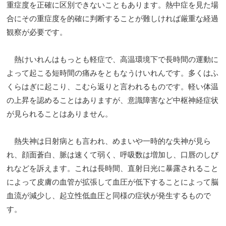
重症度を正確に区別できないこともあります。熱中症を見た場
合にその重症度を的確に判断することが難しければ厳重な経過
観察が必要です。
熱けいれんはもっとも軽症で、高温環境下で長時間の運動に
よって起こる短時間の痛みをともなうけいれんです。多くはふ
くらはぎに起こり、こむら返りと言われるものです。軽い体温
の上昇を認めることはありますが、意識障害など中枢神経症状
が見られることはありません。
熱失神は日射病とも言われ、めまいや一時的な失神が見ら
れ、顔面蒼白、脈は速くて弱く、呼吸数は増加し、口唇のしび
れなどを訴えます。これは長時間、直射日光に暴露されること
によって皮膚の血管が拡張して血圧が低下することによって脳
血流が減少し、起立性低血圧と同様の症状が発生するもので
す。