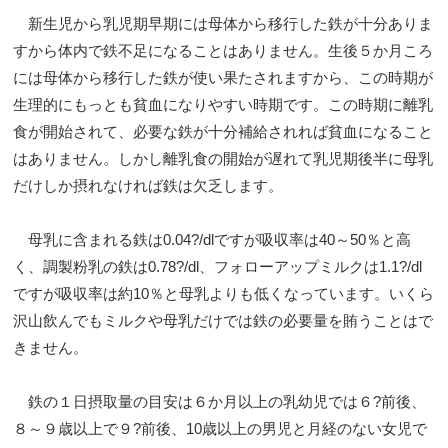
新生児から乳児期早期には母体から移行した鉄が十分ありま
すから体内で鉄不足になることはありません。生後５か月ころ
には母体から移行した鉄が使い果たされますから、この時期が
生理的にもっとも貧血になりやすい時期です。この時期に離乳
食が開始されて、必要な鉄が十分補給されれば貧血になること
はありません。しかし離乳食の開始が遅れて乳児期後半に母乳
だけしか摂れなければ鉄は欠乏します。
母乳に含まれる鉄は0.04?/dlですが吸収率は40～50％と高
く、調製粉乳の鉄は0.78?/dl、フォローアップミルクは1.1?/dl
ですが吸収率は約10％と母乳よりも低くなっています。いくら
沢山飲んでもミルクや母乳だけでは鉄の必要量を賄うことはで
きません。
鉄の１日摂取量の目安は６か月以上の乳幼児では６?前後、
８～９歳以上で９?前後、10歳以上の男児と月経のない女児で