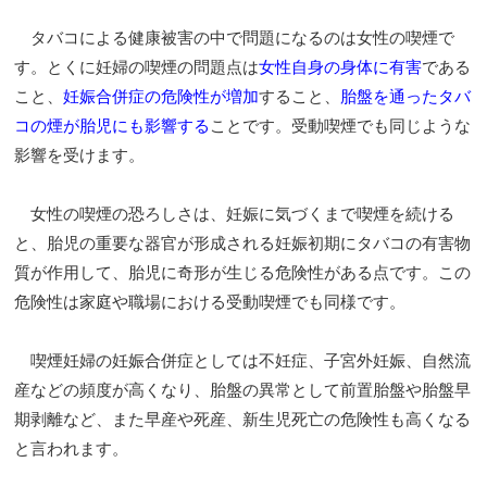
タバコによる健康被害の中で問題になるのは女性の喫煙で
す。とくに妊婦の喫煙の問題点は
女性自身の身体に有害
である
こと、
妊娠合併症の危険性が増加
すること、
胎盤を通ったタバ
コの煙が胎児にも影響する
ことです。受動喫煙でも同じような
影響を受けます。
女性の喫煙の恐ろしさは、妊娠に気づくまで喫煙を続ける
と、胎児の重要な器官が形成される妊娠初期にタバコの有害物
質が作用して、胎児に奇形が生じる危険性がある点です。この
危険性は家庭や職場における受動喫煙でも同様です。
喫煙妊婦の妊娠合併症としては不妊症、子宮外妊娠、自然流
産などの頻度が高くなり、胎盤の異常として前置胎盤や胎盤早
期剥離など、また早産や死産、新生児死亡の危険性も高くなる
と言われます。