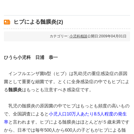
ヒブによる髄膜炎(2)
カテゴリー:
小児科相談
公開日:2009年04月01日
ひうら小児科 日浦 恭一
インフルエンザ菌b型（ヒブ）は乳幼児の重症感染症の原因
菌として重要な細菌です。とくに全身感染症の中でもヒブによ
る
髄膜炎
はもっとも注意すべき感染症です。
乳児の髄膜炎の原因菌の中でヒブはもっとも頻度の高いもの
で、全国調査によると
小児人口10万人あたり8.5人程度の発生
率
と言われます。ヒブによる髄膜炎はほとんどが５歳未満です
から、日本では毎年500人から600人の子どもがヒブによる髄