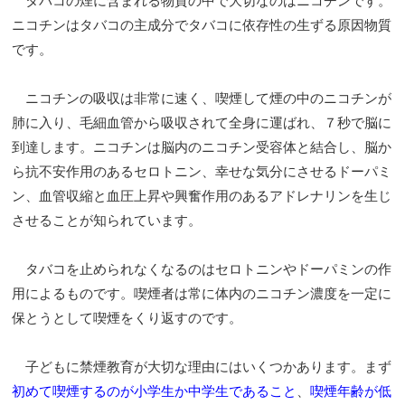
タバコの煙に含まれる物質の中で大切なのはニコチンです。
ニコチンはタバコの主成分でタバコに依存性の生ずる原因物質
です。
ニコチンの吸収は非常に速く、喫煙して煙の中のニコチンが
肺に入り、毛細血管から吸収されて全身に運ばれ、７秒で脳に
到達します。ニコチンは脳内のニコチン受容体と結合し、脳か
ら抗不安作用のあるセロトニン、幸せな気分にさせるドーパミ
ン、血管収縮と血圧上昇や興奮作用のあるアドレナリンを生じ
させることが知られています。
タバコを止められなくなるのはセロトニンやドーパミンの作
用によるものです。喫煙者は常に体内のニコチン濃度を一定に
保とうとして喫煙をくり返すのです。
子どもに禁煙教育が大切な理由にはいくつかあります。まず
初めて喫煙するのが小学生か中学生であること
、
喫煙年齢が低