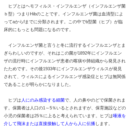
ヒブとはヘモフィルス・インフルエンザ（インフルエンザ菌
ｂ型）つまりHibのことです。インフルエンザ菌は血清型によ
ってaからfまでに分類されます。この中でb型菌（ヒブ）が臨
床的にもっとも問題になるのです。
インフルエンザ菌と言うと冬に流行するインフルエンザとま
ぎらわしいのですが、それはこの菌が1892年にインフルエン
ザの流行時にインフルエンザ患者の喀痰や肺組織から発見され
たためです。その後1933年にインフルエンザウィルスが発見
されて、ウィルスによるインフルエンザ感染症とヒブは無関係
であることが明らかになりました。
ヒブは
人にのみ感染する細菌
で、人の鼻やのどで保菌されま
す。保菌者は人口の1～5％いるとされますが、保育施設などの
小児の保菌者は25％に上ると考えられています。ヒブは
唾液を
介して飛沫または直接接触して人から人に伝播
します。