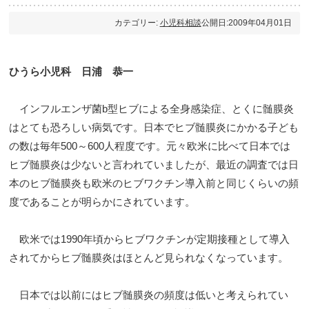
カテゴリー:
小児科相談
公開日:2009年04月01日
ひうら小児科 日浦 恭一
インフルエンザ菌b型ヒブによる全身感染症、とくに髄膜炎
はとても恐ろしい病気です。日本でヒブ髄膜炎にかかる子ども
の数は毎年500～600人程度です。元々欧米に比べて日本では
ヒブ髄膜炎は少ないと言われていましたが、最近の調査では日
本のヒブ髄膜炎も欧米のヒブワクチン導入前と同じくらいの頻
度であることが明らかにされています。
欧米では1990年頃からヒブワクチンが定期接種として導入
されてからヒブ髄膜炎はほとんど見られなくなっています。
日本では以前にはヒブ髄膜炎の頻度は低いと考えられてい