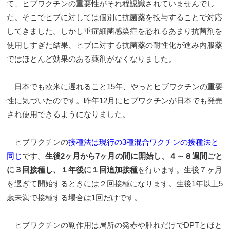
て、ヒブワクチンの重要性がそれ程認識されていませんでし
た。そこでヒブに対しては個別に抗菌薬を投与することで対応
してきました。しかし重症細菌感染症を恐れるあまり抗菌剤を
使用しすぎた結果、ヒブに対する抗菌薬の耐性化が進み内服薬
ではほとんど効果のある薬剤がなくなりました。
日本でも欧米に遅れること15年、やっとヒブワクチンの重要
性に気づいたのです。昨年12月にヒブワクチンが日本でも発売
され使用できるようになりました。
ヒブワクチンの
接種法は現行の3種混合ワクチンの接種法と
同じ
です。
生後2ヶ月から7ヶ月の間に開始し、４～８週間ごと
に３回接種し、１年後に１回追加接種
を行います。生後７ヶ月
を過ぎて開始するときには２回接種になります。生後1年以上5
歳未満で接種する場合は1回だけです。
ヒブワクチンの副作用は局所の発赤や腫れだけでDPTとほと