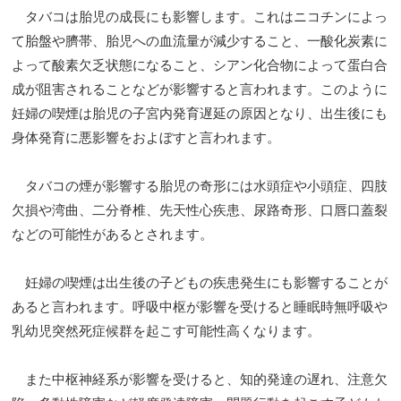
タバコは胎児の成長にも影響します。これはニコチンによっ
て胎盤や臍帯、胎児への血流量が減少すること、一酸化炭素に
よって酸素欠乏状態になること、シアン化合物によって蛋白合
成が阻害されることなどが影響すると言われます。このように
妊婦の喫煙は胎児の子宮内発育遅延の原因となり、出生後にも
身体発育に悪影響をおよぼすと言われます。
タバコの煙が影響する胎児の奇形には水頭症や小頭症、四肢
欠損や湾曲、二分脊椎、先天性心疾患、尿路奇形、口唇口蓋裂
などの可能性があるとされます。
妊婦の喫煙は出生後の子どもの疾患発生にも影響することが
あると言われます。呼吸中枢が影響を受けると睡眠時無呼吸や
乳幼児突然死症候群を起こす可能性高くなります。
また中枢神経系が影響を受けると、知的発達の遅れ、注意欠